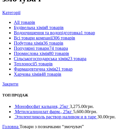
Категорії
All
товарів
Будівельна хімія
8 товарів
Водоочищення та водопідготовка
1 товар
Всі товари компанії
306 товарів
Побутова хімія
36 товарів
Популярні товари
74 товара
Промислова хімія
80 товарів
Сільськогосподарська хімія
23 товара
Теплоносії
5 товарів
Фармацевтична хімія
21 товар
Харчова хімія
48 товарів
Закрити
ТОП ПРОДАЖ
Монофосфат кальция, 25кг
3,275.00
грн.
Метилсалицилат фарм., 25кг
5,600.00
грн.
Этиленгликоль раствор наливом и в таре
30.00
грн.
Головна
Товари з позначками “змочувач”