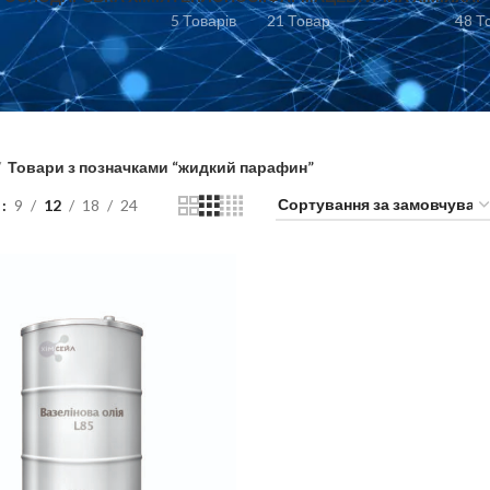
5 Товарів
21 Товар
48 Т
Товари з позначками “жидкий парафин”
и
9
12
18
24