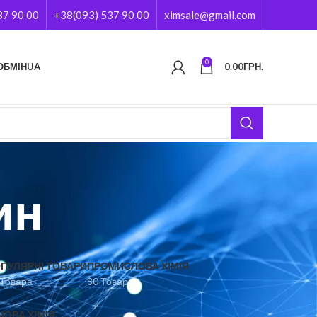
37 90 00
+38(093) 537 90 00
ximsale@gmail.com
0
ОБМІН
UA
0.00
ГРН.
ин
ПУЛЯРНІ ТОВАРИ
ПРОМИСЛОВА ХІМІЯ
 Товара
80 Товарів
ЧОВА ХІМІЯ