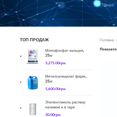
23 Товара
ТОП ПРОДАЖ
Головна
Показат
Монофосфат кальция,
25кг
3,275.00
грн.
Метилсалицилат фарм.,
25кг
5,600.00
грн.
Этиленгликоль раствор
наливом и в таре
30.00
грн.