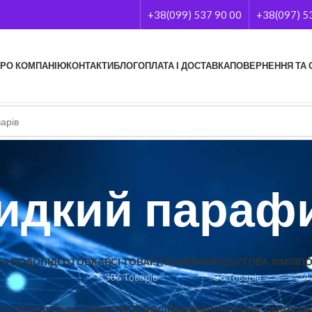
+38(099) 537 90 00
+38(097) 5
РО КОМПАНІЮ
КОНТАКТИ
БЛОГ
ОПЛАТА І ДОСТАВКА
ПОВЕРНЕННЯ ТА 
идкий параф
А ВОДОПІДГОТОВКА
ВСІ ТОВАРИ КОМПАНІЇ
ПОБУТОВА ХІМІЯ
ПО
306 Товарів
36 Товарів
74
ГОСПОДАРСЬКА ХІМІЯ
ТЕПЛОНОСІЇ
ФАРМАЦЕВТИЧНА ХІМІЯ
ХАР