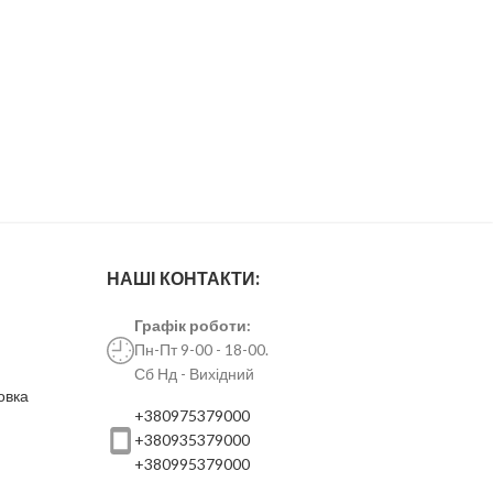
НАШІ КОНТАКТИ:
Графік роботи:
Пн-Пт 9-00 - 18-00.
Сб Нд - Вихідний
овка
+380975379000
+380935379000
+380995379000