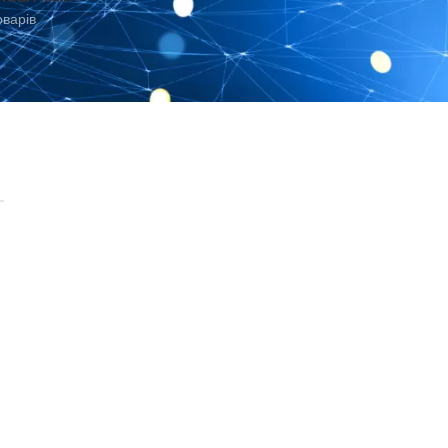
оварів