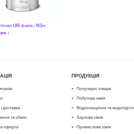
лінова L85 фарм., 162кг
грн.
1
ДОДАТИ В КОШИК
АЦІЯ
ПРОДУКЦІЯ
мпанію
Популярні товари
ти
Побутова хімія
і доставка
Водоочищення та водопідгот
ення та обмін
Харчова хімія
на оферта
Промислова хімія