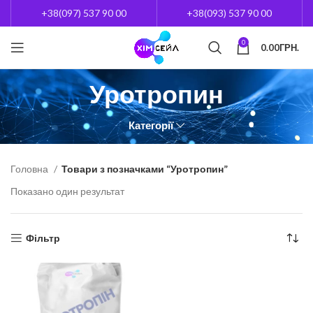
+38(097) 537 90 00
+38(093) 537 90 00
0
0.00
ГРН.
Уротропин
Категорії
Головна
Товари з позначками “Уротропин”
Показано один результат
Фільтр