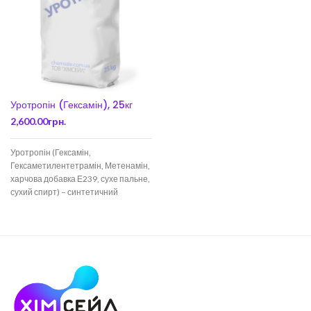
Уротропін (Гексамін), 25кг
2,600.00
грн.
Уротропін (Гексамін,
Гексаметилентетрамін, Метенамін,
харчова добавка Е239, сухе пальне,
сухий спирт) – синтетичний
лікарський засіб,
антибактеріальний препарат,
компонент при виробництві