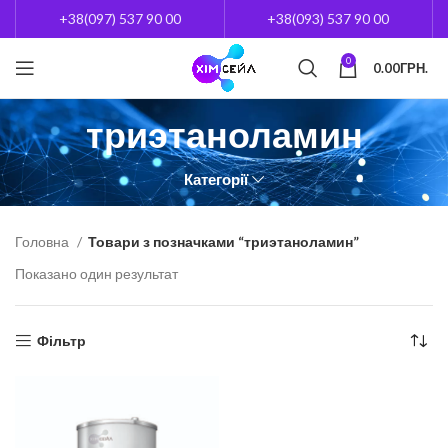
+38(097) 537 90 00
+38(093) 537 90 00
0
0.00
ГРН.
триэтаноламин
Категорії
Головна
Товари з позначками “триэтаноламин”
Показано один результат
Фільтр