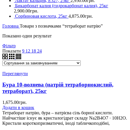
Лактат кальция, Е327, 25кг
2,950.00
грн.
Бикарбонат калия (гидрокарбонат калия), 25кг
2,900.00
грн.
Сорбиновая кислота, 25кг
4,875.00
грн.
Головна
Товари з позначками “тетраборат натрію”
Показано один результат
Фільтр
Показати
9
12
18
24
Переглянути
Бура 10-воднева (натрій тетраборнокислий,
тетраборат), 25кг
1,675.00
грн.
Додати в кошик
Тетраборат натрію, бура – натрієва сіль борної кислоти.
Найчастіше існує як кристалогідрат складу Na2B4O7 · 10H2O.
Кристали короткопризматичні, іноді табличкоподібні,