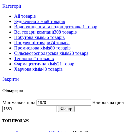
Категорії
All
товарів
Будівельна хімія
8 товарів
Водоочищення та водопідготовка
1 товар
Всі товари компанії
308 товарів
Побутова хімія
36 товарів
Популярні товари
74 товара
Промислова хімія
80 товарів
Сільськогосподарська хімія
23 товара
Теплоносії
5 товарів
Фармацевтична хімія
21 товар
Харчова хімія
48 товарів
Закрити
Фільтр ціни
Мінімальна ціна
Найбільша ціна
Фільтр
ТОП ПРОДАЖ