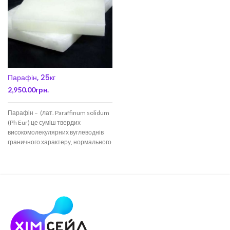
Парафін, 25кг
2,950.00
грн.
Парафін – (лат. Paraffinum solidum
(Ph Eur) це суміш твердих
високомолекулярних вуглеводнів
граничного характеру, нормального
та ізобудування, з незначною
домішкою циклічних