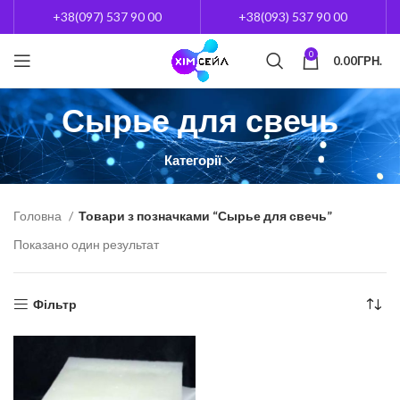
+38(097) 537 90 00
+38(093) 537 90 00
0
0.00
ГРН.
Сырье для свечь
Категорії
Головна
Товари з позначками “Сырье для свечь”
Показано один результат
Фільтр