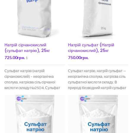
Натрій сірчанокислий
Натрій сульфат (Натрій
(сульфат натрію), 25кг
сірчанокислий), 25кг
725.00
грн.
750.00
грн.
1
Сульфат натрію (натрій
Сульфат натрію, натрій сульфат —
сірчанокислий) – неорганічна
неорганічна сполука, натрієва сіль
сполука, натрієва сіль сірчаної
сульфатної кислоти складу. В
кислоти складу Na2SO4. Сульфат
природі безводний натрій сульфат
натрію широко застосовується для
зустрічається у вигляді
паперу з