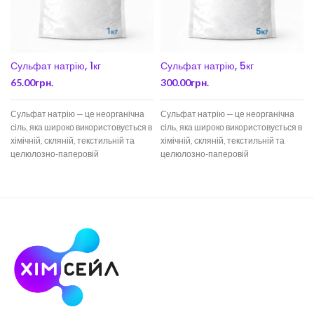
Сульфат натрію, 1кг
Сульфат натрію, 5кг
65.00
грн.
300.00
грн.
Сульфат натрію — це неорганічна
Сульфат натрію — це неорганічна
сіль, яка широко використовується в
сіль, яка широко використовується в
хімічній, скляній, текстильній та
хімічній, скляній, текстильній та
целюлозно-паперовій
целюлозно-паперовій
промисловості. Речовина являє
промисловості. Сульфат натрію
собою білий
застосовується у