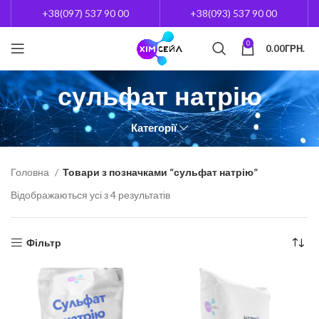
+38(097) 537 90 00
+38(093) 537 90 00
0
0.00
ГРН.
сульфат натрію
Категорії
Головна
Товари з позначками “сульфат натрію”
Відображаються усі з 4 результатів
Фільтр