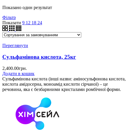
Показано один результат
Фільтр
Показати
9
12
18
24
Переглянути
Сульфамінова кислота, 25кг
2,400.00
грн.
Додати в кошик
Сульфамінова кислота (інші назви: аміносульфонова кислота,
кислота амідосерна, моноамід кислоти сірчаної) – це
речовина, яка є безбарвними кристалами ромбічної форми.