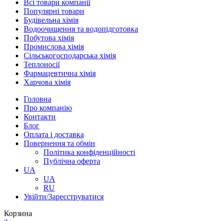
Всі товари компанії
Популярні товари
Будівельна хімія
Водоочищення та водопідготовка
Побутова хімія
Промислова хімія
Сільськогосподарська хімія
Теплоносії
Фармацевтична хімія
Харчова хімія
Головна
Про компанію
Контакти
Блог
Оплата і доставка
Повернення та обмін
Політика конфіденційності
Публічна оферта
UA
UA
RU
Увійти/Зареєструватися
Корзина