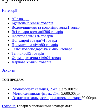
Категорії
All
товарів
Будівельна хімія
8 товарів
Водоочищення та водопідготовка
1 товар
Всі товари компанії
306 товарів
Побутова хімія
36 товарів
Популярні товари
74 товара
Промислова хімія
80 товарів
Сільськогосподарська хімія
23 товара
Теплоносії
5 товарів
Фармацевтична хімія
21 товар
Харчова хімія
48 товарів
Закрити
ТОП ПРОДАЖ
Монофосфат кальция, 25кг
3,275.00
грн.
Метилсалицилат фарм., 25кг
5,600.00
грн.
Этиленгликоль раствор наливом и в таре
30.00
грн.
Головна
Товари з позначками “сульфамат”