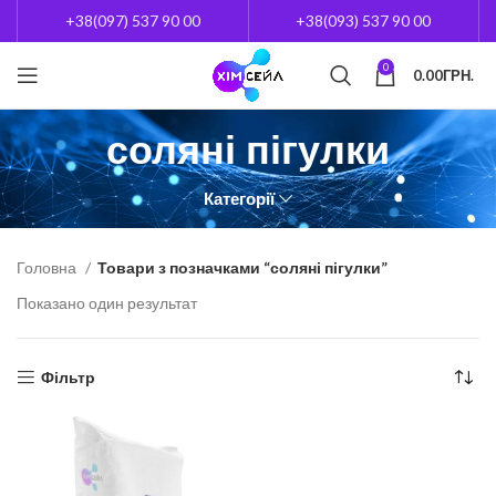
+38(097) 537 90 00
+38(093) 537 90 00
0
0.00
ГРН.
соляні пігулки
Категорії
Головна
Товари з позначками “соляні пігулки”
Показано один результат
Фільтр