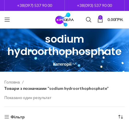
+38(097) 537 90 00
+38(093) 537 90 00
0
0.00
ГРН.
sodium
hydroorthophosphate
Категорії
Головна
Товари з позначками “sodium hydroorthophosphate”
Показано один результат
Фільтр