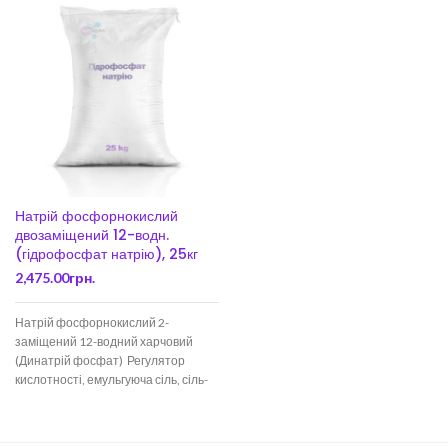
Натрій фосфорнокислий
двозаміщений 12-водн.
(гідрофосфат натрію), 25кг
2,475.00
грн.
Натрій фосфорнокислий 2-
заміщений 12-водний харчовий
(Динатрій фосфат) Регулятор
кислотності, емульгуюча сіль, сіль-
модифікатор, стабілізатор,
синергіст антиоксидантів – це
Динатрій фосфат (ДНФ)