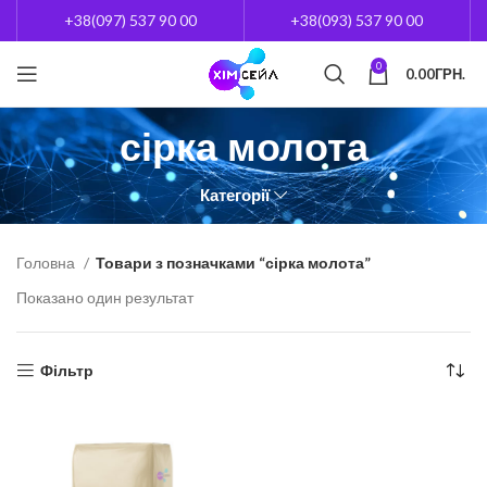
+38(097) 537 90 00
+38(093) 537 90 00
0
0.00
ГРН.
сірка молота
Категорії
Головна
Товари з позначками “сірка молота”
Показано один результат
Фільтр