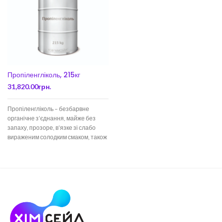
Пропіленгліколь, 215кг
31,820.00
грн.
Пропіленгліколь – безбарвне
органічне з’єднання, майже без
запаху, прозоре, в’язке зі слабо
вираженим солодким смаком, також
зване 1,2-пропандіол, пропан-1,2-
діол або