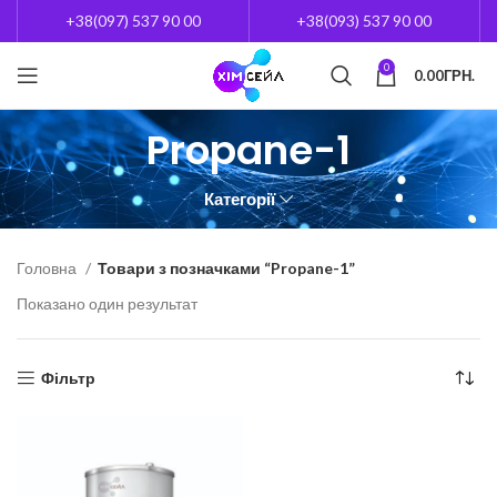
+38(097) 537 90 00
+38(093) 537 90 00
0
0.00
ГРН.
Propane-1
Категорії
Головна
Товари з позначками “Propane-1”
Показано один результат
Фільтр