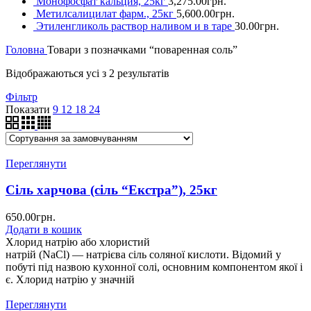
Монофосфат кальция, 25кг
3,275.00
грн.
Метилсалицилат фарм., 25кг
5,600.00
грн.
Этиленгликоль раствор наливом и в таре
30.00
грн.
Головна
Товари з позначками “поваренная соль”
Відображаються усі з 2 результатів
Фільтр
Показати
9
12
18
24
Переглянути
Сіль харчова (сіль “Екстра”), 25кг
650.00
грн.
Додати в кошик
Хлорид натрію або хлористий
натрій (NaCl) — натрієва сіль соляної кислоти. Відомий у
побуті під назвою кухонної солі, основним компонентом якої і
є. Хлорид натрію у значній
Переглянути