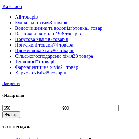
Категорії
All
товарів
Будівельна хімія
8 товарів
Водоочищення та водопідготовка
1 товар
Всі товари компанії
306 товарів
Побутова хімія
36 товарів
Популярні товари
74 товара
Промислова хімія
80 товарів
Сільськогосподарська хімія
23 товара
Теплоносії
5 товарів
Фармацевтична хімія
21 товар
Харчова хімія
48 товарів
Закрити
Фільтр ціни
Мінімальна
Найбільша
ціна
ціна
Фільтр
ТОП ПРОДАЖ