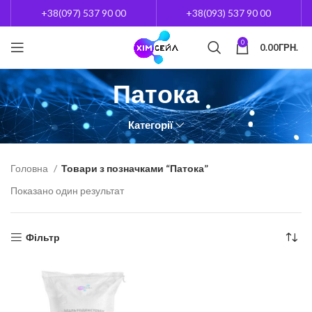
+38(097) 537 90 00
+38(093) 537 90 00
0
0.00
ГРН.
Патока
Категорії
Головна
Товари з позначками “Патока”
Показано один результат
Фільтр