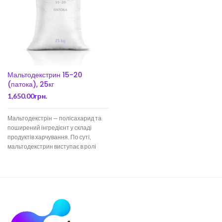
Мальтодекстрин 15-20
(патока), 25кг
1,650.00
грн.
Мальтодекстрін — полісахарид та
поширений інгредієнт у складі
продуктів харчування. По суті,
мальтодекстрин виступає в ролі
замінника крохмалю та
використовується