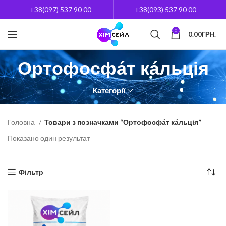
+38(097) 537 90 00
+38(093) 537 90 00
0
0.00
ГРН.
Ортофосфа́т ка́льція
Категорії
Головна
Товари з позначками “Ортофосфа́т ка́льція”
Показано один результат
Фільтр