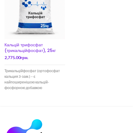
Кальцій трифосфат
(трикальційфосфат), 25кг
2,775.00
грн.
Трикальційфосфат (ортофосфат
кальция 3-зам.) – є
найпоширенішою кальцій-
фосфорною добавкою
застосовуваної у практиці
тваринництва у багатьох країнах.
Трикальційфосфат вважається і
зараз