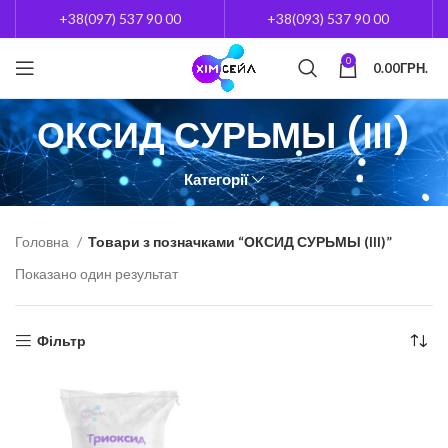
+38(097) 537 90 00
+38(093) 537 90 00
0
0.00
ГРН.
ОКСИД СУРЬМЫ (III)
Категорії
Головна
Товари з позначками “ОКСИД СУРЬМЫ (III)”
Показано один результат
Фільтр