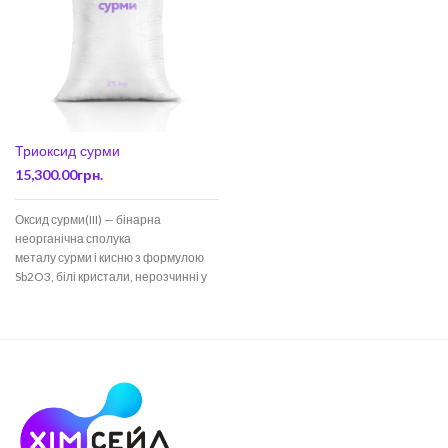
Триоксид сурми
15,300.00
грн.
Оксид сурми(III) — бінарна
неорганічна сполука
металу сурми і кисню з формулою
Sb2O3, білі кристали, нерозчинні у
воді. У природі зустрічається у
вигляді мінералів валентиниту