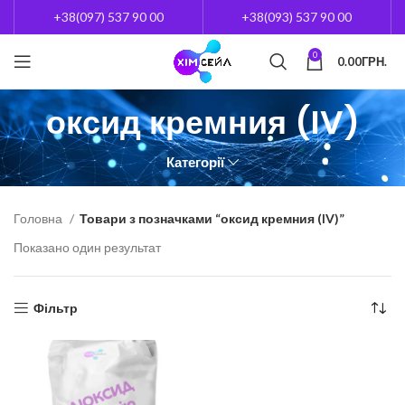
+38(097) 537 90 00
+38(093) 537 90 00
0
0.00
ГРН.
оксид кремния (IV)
Категорії
Головна
Товари з позначками “оксид кремния (IV)”
Показано один результат
Фільтр