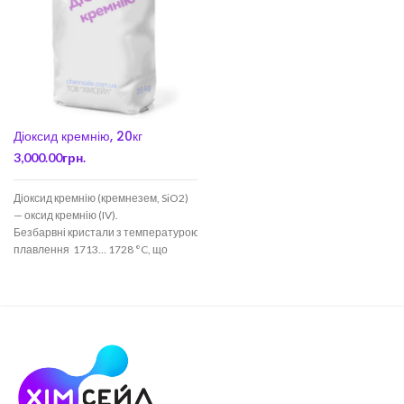
Діоксид кремнію, 20кг
3,000.00
грн.
Діоксид кремнію (кремнезем, SiO2)
— оксид кремнію (IV).
Безбарвні кристали з температурою
плавлення 1713… 1728 °C, що
володіють
високою твердістю і міцністю.
Діоксид кремнію — головний
компонент майже всіх земних
гірських порід,