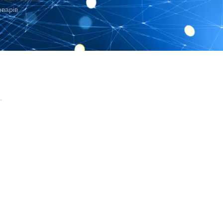
оварів