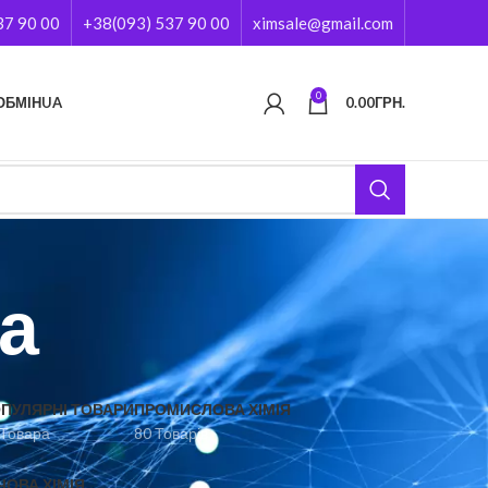
37 90 00
+38(093) 537 90 00
ximsale@gmail.com
0
ОБМІН
UA
0.00
ГРН.
а
ПУЛЯРНІ ТОВАРИ
ПРОМИСЛОВА ХІМІЯ
 Товара
80 Товарів
ЧОВА ХІМІЯ