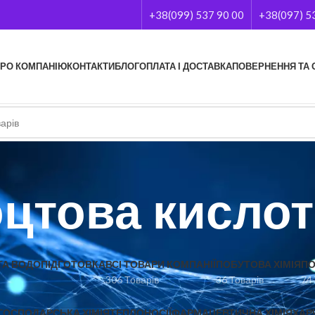
+38(099) 537 90 00
+38(097) 5
РО КОМПАНІЮ
КОНТАКТИ
БЛОГ
ОПЛАТА І ДОСТАВКА
ПОВЕРНЕННЯ ТА 
оцтова кислот
А ВОДОПІДГОТОВКА
ВСІ ТОВАРИ КОМПАНІЇ
ПОБУТОВА ХІМІЯ
ПО
306 Товарів
36 Товарів
74
ГОСПОДАРСЬКА ХІМІЯ
ТЕПЛОНОСІЇ
ФАРМАЦЕВТИЧНА ХІМІЯ
ХАР