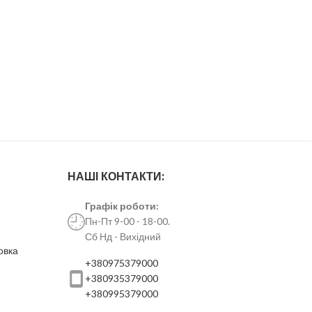
НАШІ КОНТАКТИ:
Графік роботи:
Пн-Пт 9-00 - 18-00.
Сб Нд - Вихідний
овка
+380975379000
+380935379000
+380995379000