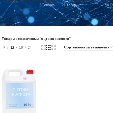
5 Товарів
21 Товар
48 Т
Товари з позначками “оцтова кислота”
и
9
12
18
24