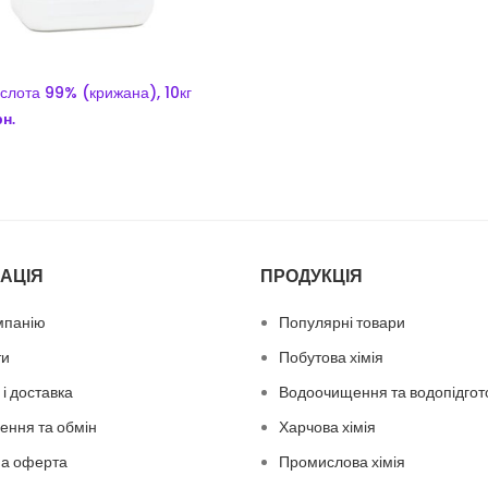
слота 99% (крижана), 10кг
рн.
ДОДАТИ В КОШИК
АЦІЯ
ПРОДУКЦІЯ
мпанію
Популярні товари
ти
Побутова хімія
і доставка
Водоочищення та водопідгот
ення та обмін
Харчова хімія
на оферта
Промислова хімія