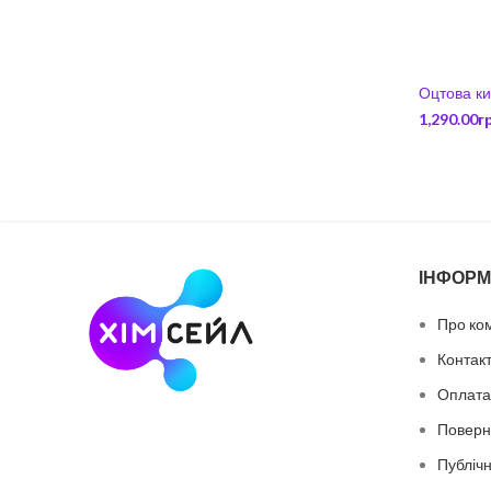
Оцтова ки
1,290.00
г
ІНФОРМ
Про ко
Контак
Оплата 
Поверн
Публіч