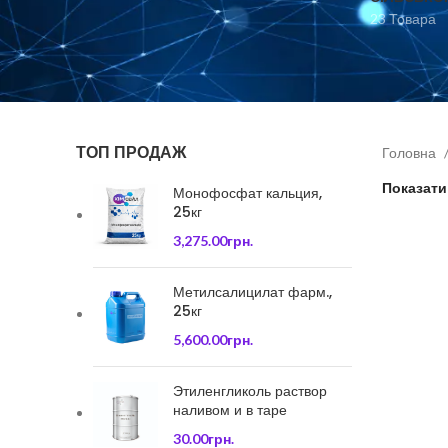
23 Товара
ТОП ПРОДАЖ
Головна
Показат
Монофосфат кальция,
25кг
3,275.00
грн.
Метилсалицилат фарм.,
25кг
5,600.00
грн.
Этиленгликоль раствор
наливом и в таре
30.00
грн.