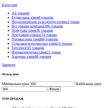
Категорії
All
товарів
Будівельна хімія
8 товарів
Водоочищення та водопідготовка
1 товар
Всі товари компанії
306 товарів
Побутова хімія
36 товарів
Популярні товари
74 товара
Промислова хімія
80 товарів
Сільськогосподарська хімія
23 товара
Теплоносії
5 товарів
Фармацевтична хімія
21 товар
Харчова хімія
48 товарів
Закрити
Фільтр ціни
Мінімальна ціна
Найбільша ціна
Фільтр
ТОП ПРОДАЖ