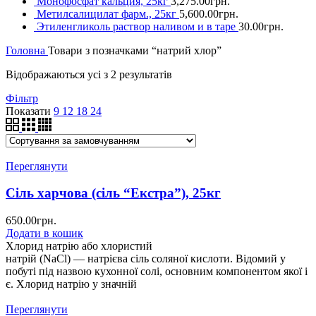
Монофосфат кальция, 25кг
3,275.00
грн.
Метилсалицилат фарм., 25кг
5,600.00
грн.
Этиленгликоль раствор наливом и в таре
30.00
грн.
Головна
Товари з позначками “натрий хлор”
Відображаються усі з 2 результатів
Фільтр
Показати
9
12
18
24
Переглянути
Сіль харчова (сіль “Екстра”), 25кг
650.00
грн.
Додати в кошик
Хлорид натрію або хлористий
натрій (NaCl) — натрієва сіль соляної кислоти. Відомий у
побуті під назвою кухонної солі, основним компонентом якої і
є. Хлорид натрію у значній
Переглянути