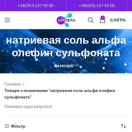
+38(097) 537 90 00
+38(093) 537 90 00
0
0.00
ГРН.
натриевая соль альфа
олефин сульфоната
Категорії
Головна
Товари з позначками “натриевая соль альфа олефин
сульфоната”
Показано один результат
Фільтр