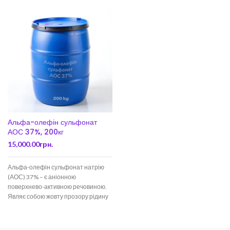
Альфа-олефін сульфонат
АОС 37%, 200кг
15,000.00
грн.
Альфа-олефін сульфонат натрію
(АОС) 37% – є аніонною
поверхнево-активною речовиною.
Являє собою жовту прозору рідину
з характерним запахом. Стійкий у