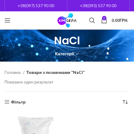
+38(097) 537 90 00
+38(093) 537 90 00
0
0.00
ГРН.
NaCl
Категорії
Головна
Товари з позначками “NaCl”
Показано один результат
Фільтр