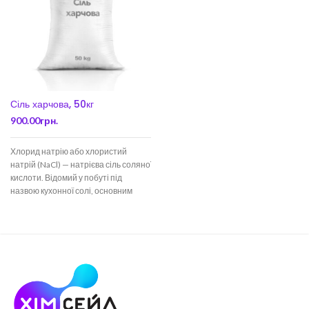
Сіль харчова, 50кг
900.00
грн.
Хлорид натрію або хлористий
натрій (NaCl) — натрієва сіль соляної
кислоти. Відомий у побуті під
назвою кухонної солі, основним
компонентом якої і є. Хлорид натрію
в значній