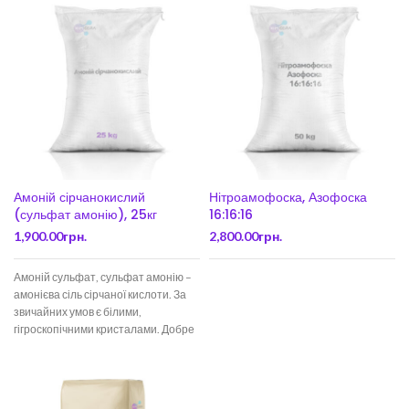
Амоній сірчанокислий
Нітроамофоска, Азофоска
(сульфат амонію), 25кг
16:16:16
1,900.00
грн.
2,800.00
грн.
Амоній сульфат, сульфат амонію –
амонієва сіль сірчаної кислоти. За
звичайних умов є білими,
гігроскопічними кристалами. Добре
розчиняється у воді,