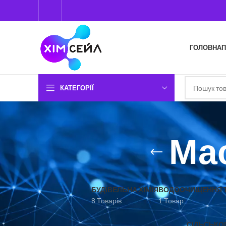
ГОЛОВНА
П
КАТЕГОРІЇ
Ма
БУДІВЕЛЬНА ХІМІЯ
ВОДООЧИЩЕННЯ Т
8 Товарів
1 Товар
СІЛЬСЬКО