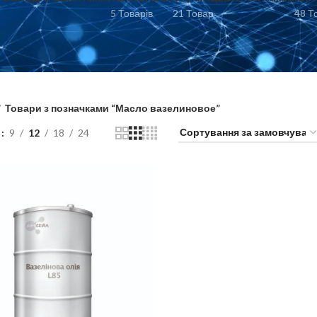
5 Товарів
21 Товар
48 Т
Товари з позначками “Масло вазелиновое”
и
9
12
18
24