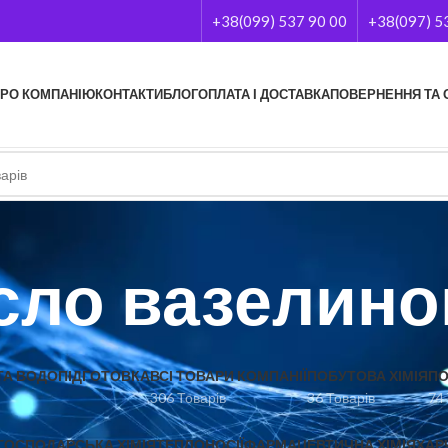
+38(099) 537 90 00
+38(097) 5
РО КОМПАНІЮ
КОНТАКТИ
БЛОГ
ОПЛАТА І ДОСТАВКА
ПОВЕРНЕННЯ ТА 
сло вазелино
А ВОДОПІДГОТОВКА
ВСІ ТОВАРИ КОМПАНІЇ
ПОБУТОВА ХІМІЯ
ПО
306 Товарів
36 Товарів
74
ГОСПОДАРСЬКА ХІМІЯ
ТЕПЛОНОСІЇ
ФАРМАЦЕВТИЧНА ХІМІЯ
ХАР