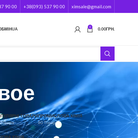
37 90 00
+38(093) 537 90 00
ximsale@gmail.com
0
ОБМІН
UA
0.00
ГРН.
вое
ПУЛЯРНІ ТОВАРИ
ПРОМИСЛОВА ХІМІЯ
 Товара
80 Товарів
ЧОВА ХІМІЯ