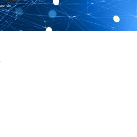
оварів