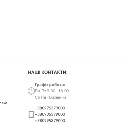
НАШІ КОНТАКТИ:
Графік роботи:
Пн-Пт 9-00 - 18-00.
Сб Нд - Вихідний
овка
+380975379000
+380935379000
+380995379000