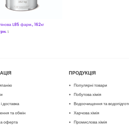
лінова L85 фарм., 162кг
грн.
1
ДОДАТИ В КОШИК
АЦІЯ
ПРОДУКЦІЯ
мпанію
Популярні товари
ти
Побутова хімія
і доставка
Водоочищення та водопідгот
ення та обмін
Харчова хімія
на оферта
Промислова хімія