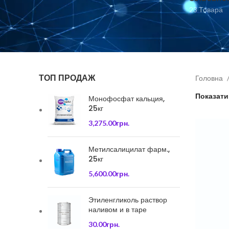
23 Товара
ТОП ПРОДАЖ
Головна
Показат
Монофосфат кальция,
25кг
3,275.00
грн.
Метилсалицилат фарм.,
25кг
5,600.00
грн.
Этиленгликоль раствор
наливом и в таре
30.00
грн.