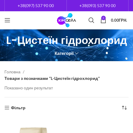
+38(097) 537 90 00
+38(093) 537 90 00
0
0.00
ГРН.
L-Цистеїн гідрохлорид
Категорії
Головна
Товари з позначками “L-Цистеїн гідрохлорид”
Показано один результат
Фільтр