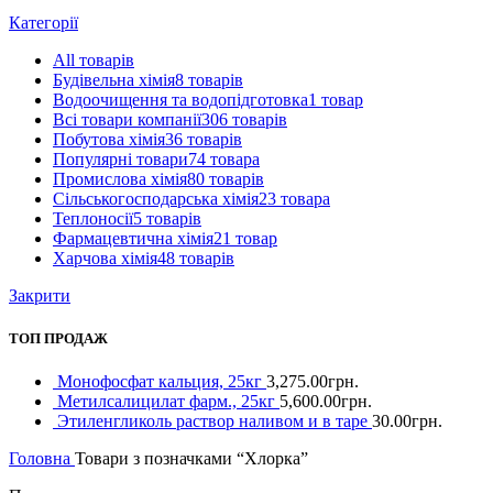
Категорії
All
товарів
Будівельна хімія
8 товарів
Водоочищення та водопідготовка
1 товар
Всі товари компанії
306 товарів
Побутова хімія
36 товарів
Популярні товари
74 товара
Промислова хімія
80 товарів
Сільськогосподарська хімія
23 товара
Теплоносії
5 товарів
Фармацевтична хімія
21 товар
Харчова хімія
48 товарів
Закрити
ТОП ПРОДАЖ
Монофосфат кальция, 25кг
3,275.00
грн.
Метилсалицилат фарм., 25кг
5,600.00
грн.
Этиленгликоль раствор наливом и в таре
30.00
грн.
Головна
Товари з позначками “Хлорка”