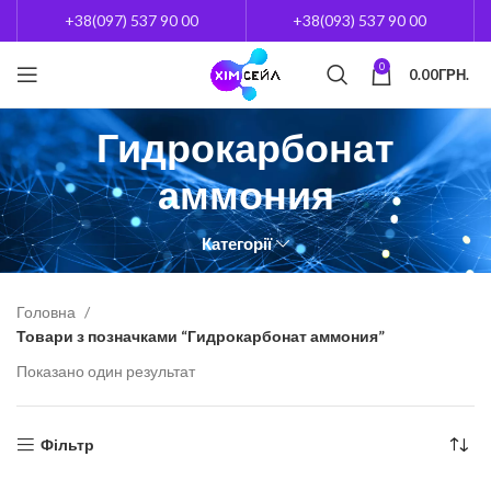
+38(097) 537 90 00
+38(093) 537 90 00
0
0.00
ГРН.
Гидрокарбонат
аммония
Категорії
Головна
Товари з позначками “Гидрокарбонат аммония”
Показано один результат
Фільтр