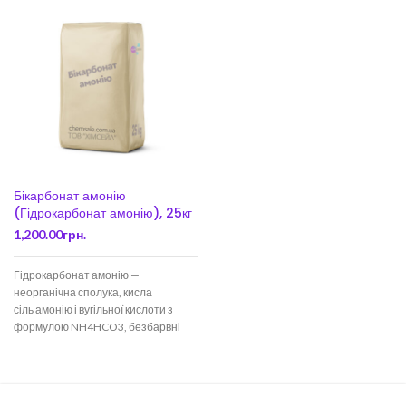
Бікарбонат амонію
(Гідрокарбонат амонію), 25кг
1,200.00
грн.
Гідрокарбонат амонію —
неорганічна сполука, кисла
сіль амонію і вугільної кислоти з
формулою NH4HCO3, безбарвні
кристали, добре розчинні у воді.
CAS: 1066-33-7 Формула –
NH4HCO3 Вигляд