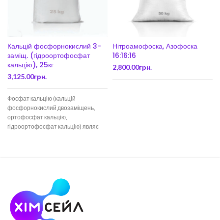
Кальцій фосфорнокислий 3-
Нітроамофоска, Азофоска
заміщ. (гідроортофосфат
16:16:16
кальцію), 25кг
2,800.00
грн.
3,125.00
грн.
Фосфат кальцію (кальцій
фосфорнокислий двозаміщень,
ортофосфат кальцію,
гідроортофосфат кальцію) являє
собою мінеральну добавку Е-341,
що застосовується в харчовій
промисловості, що