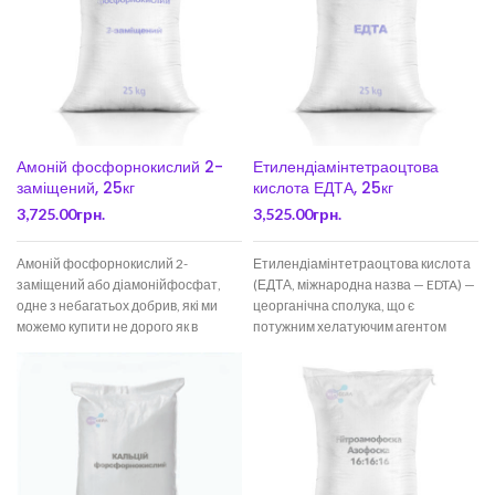
Амоній фосфорнокислий 2-
Етилендіамінтетраоцтова
заміщений, 25кг
кислота ЕДТА, 25кг
3,725.00
грн.
3,525.00
грн.
Амоній фосфорнокислий 2-
Етилендіамінтетраоцтова кислота
заміщений або діамонійфосфат,
(ЕДТА, міжнародна назва — EDTA) —
одне з небагатьох добрив, які ми
цеорганічна сполука, що є
можемо купити не дорого як в
потужним хелатуючим агентом
роздріб, в невеликих
(здатна міцно зв’язувати іони
металів).