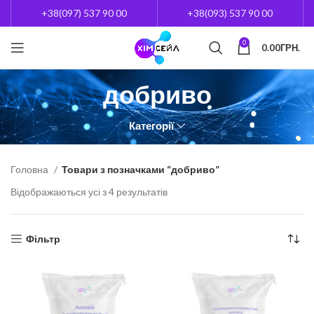
+38(097) 537 90 00
+38(093) 537 90 00
0
0.00
ГРН.
добриво
Категорії
Головна
Товари з позначками “добриво”
Відображаються усі з 4 результатів
Фільтр