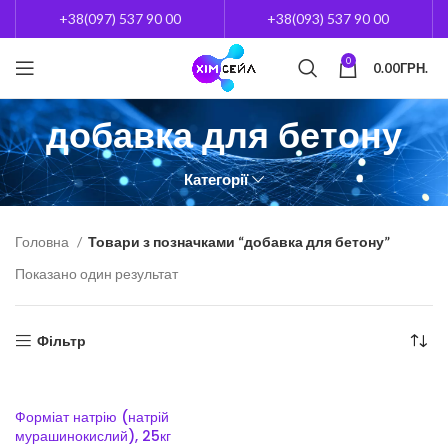
+38(097) 537 90 00
+38(093) 537 90 00
0
0.00
ГРН.
добавка для бетону
Категорії
Головна
Товари з позначками “добавка для бетону”
Показано один результат
Фільтр
Форміат натрію (натрій
мурашинокислий), 25кг