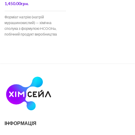
1,450.00
грн.
Форміат натрію (натрій
мурашинокислий) — хімічна
сполука з формулою HCOONa,
побічний продукт виробництва
пентаеритриту. Використовується
як відновник в органічному синтезі.
Форміат натрію
ІНФОРМАЦІЯ