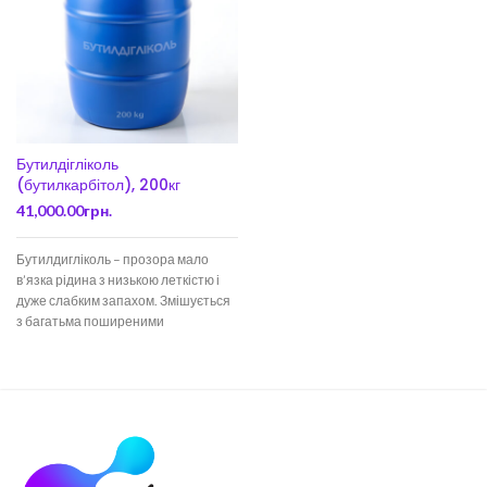
Бутилдігліколь
(бутилкарбітол), 200кг
41,000.00
грн.
Бутилдигліколь – прозора мало
в’язка рідина з низькою леткістю і
дуже слабким запахом. Змішується
з багатьма поширеними
розчинниками, такими як