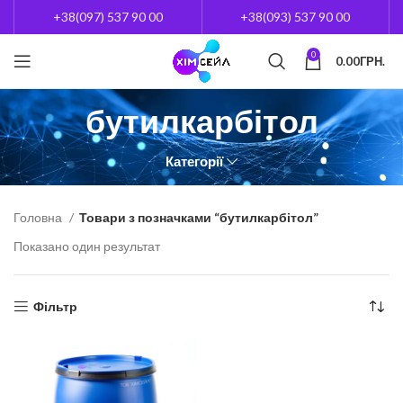
+38(097) 537 90 00
+38(093) 537 90 00
0
0.00
ГРН.
бутилкарбітол
Категорії
Головна
Товари з позначками “бутилкарбітол”
Показано один результат
Фільтр