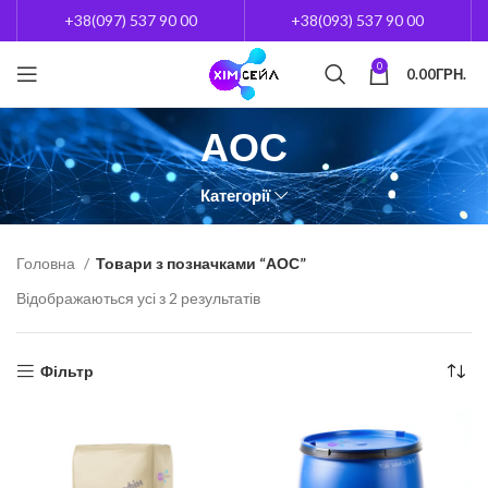
+38(097) 537 90 00
+38(093) 537 90 00
0
0.00
ГРН.
АОС
Категорії
Головна
Товари з позначками “АОС”
Відображаються усі з 2 результатів
Фільтр