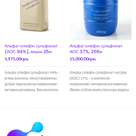
Альфа-олефін сульфонат
Альфа-олефін сульфонат
(АОС 94%), мішок 25кг
АОС 37%, 200кг
5,975.00
грн.
15,000.00
грн.
Альфа-олефін сульфонат 94% –
Альфа-олефін сульфонат натрію
м’яка аніонна, піноутворююча і
(АОС) 37% – є аніонною
добре емульгуюча поверхнево-
поверхнево-активною речовиною.
активна речовина. Високопінна
Являє собою жовту прозору рідину
безсульфатна база. Аніонний ПАР
з характерним запахом. Стійкий у
CAS: 68439-57-6 Формула