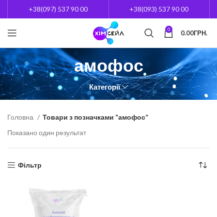
+38(097) 537 90 00
+38(093) 537 90 00
0
0.00
ГРН.
амофос
Категорії
Головна
Товари з позначками “амофос”
Показано один результат
Фільтр