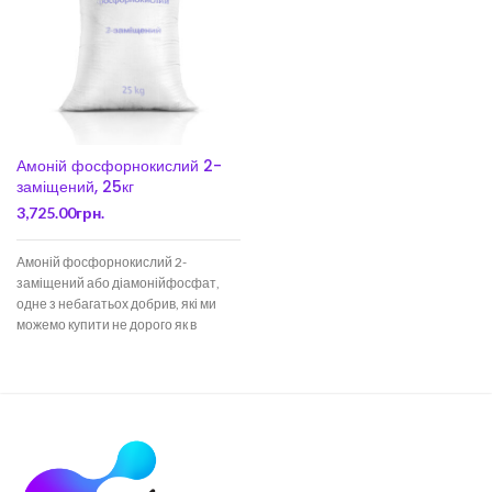
Амоній фосфорнокислий 2-
заміщений, 25кг
3,725.00
грн.
Амоній фосфорнокислий 2-
заміщений або діамонійфосфат,
одне з небагатьох добрив, які ми
можемо купити не дорого як в
роздріб, в невеликих