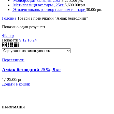
Монофосфат кальция, 25кг
3,275.00
грн.
Метилсалицилат фарм., 25кг
5,600.00
грн.
Этиленгликоль раствор наливом и в таре
30.00
грн.
Головна
Товари з позначками “Аміак безводний”
Показано один результат
Фільтр
Показати
9
12
18
24
Переглянути
Аміак безводний 25%, 9кг
1,125.00
грн.
Додати в кошик
ІНФОРМАЦІЯ