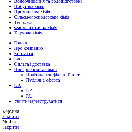
Водоочищення та водопідготовка
Побутова хімія
Промислова хімія
Сільськогосподарська хімія
Теплоносії
Фармацевтична хімія
Харчова хімія
Головна
Про компанію
Контакти
Блог
Оплата і доставка
Повернення та обмін
Політика конфіденційності
Публічна оферта
UA
UA
RU
Увійти/Зареєструватися
Корзина
Закрити
Увійти
Закрити