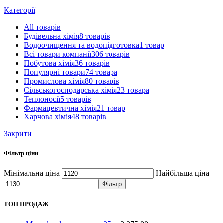
Категорії
All
товарів
Будівельна хімія
8 товарів
Водоочищення та водопідготовка
1 товар
Всі товари компанії
306 товарів
Побутова хімія
36 товарів
Популярні товари
74 товара
Промислова хімія
80 товарів
Сільськогосподарська хімія
23 товара
Теплоносії
5 товарів
Фармацевтична хімія
21 товар
Харчова хімія
48 товарів
Закрити
Фільтр ціни
Мінімальна ціна
Найбільша ціна
Фільтр
ТОП ПРОДАЖ