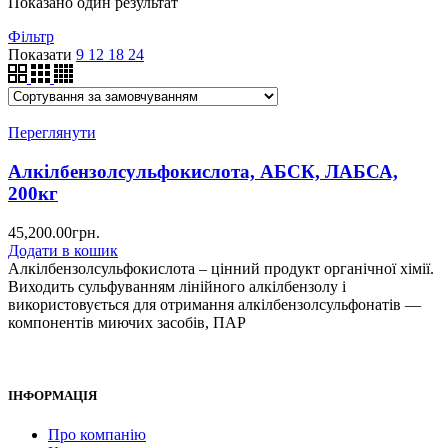
Показано один результат
Фільтр
Показати
9
12
18
24
Переглянути
Алкілбензолсульфокислота, АБСК, ЛАБСА,
200кг
45,200.00
грн.
Додати в кошик
Алкілбензолсульфокислота – цінний продукт органічної хімії.
Виходить сульфуванням лінійного алкілбензолу і
використовується для отримання алкілбензолсульфонатів —
компонентів миючих засобів, ПАР
ІНФОРМАЦІЯ
Про компанію