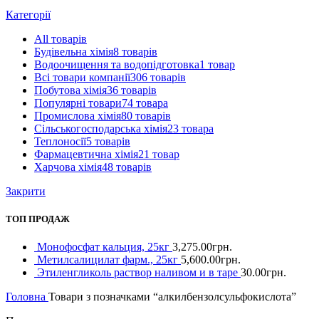
Категорії
All
товарів
Будівельна хімія
8 товарів
Водоочищення та водопідготовка
1 товар
Всі товари компанії
306 товарів
Побутова хімія
36 товарів
Популярні товари
74 товара
Промислова хімія
80 товарів
Сільськогосподарська хімія
23 товара
Теплоносії
5 товарів
Фармацевтична хімія
21 товар
Харчова хімія
48 товарів
Закрити
ТОП ПРОДАЖ
Монофосфат кальция, 25кг
3,275.00
грн.
Метилсалицилат фарм., 25кг
5,600.00
грн.
Этиленгликоль раствор наливом и в таре
30.00
грн.
Головна
Товари з позначками “алкилбензолсульфокислота”