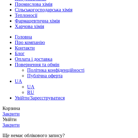
Промислова хімія
Сільськогосподарська хімія
Теплоносії
Фармацевтична хімія
Харчова хімія
Головна
Про компанію
Контакти
Блог
Оплата і доставка
Повернення та обмін
Політика конфіденційності
Публічна оферта
UA
UA
RU
Увійти/Зареєструватися
Корзина
Закрити
Увійти
Закрити
Ще немає облікового запису?