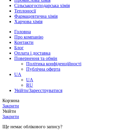
Промислова хімія
Сільськогосподарська хімія
Теплоносії
Фармацевтична хімія
Харчова хімія
Головна
Про компанію
Контакти
Блог
Оплата і доставка
Повернення та обмін
Політика конфіденційності
Публічна оферта
UA
UA
RU
Увійти/Зареєструватися
Корзина
Закрити
Увійти
Закрити
Ще немає облікового запису?