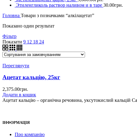
Этиленгликоль раствор наливом и в таре
30.00
грн.
Головна
Товари з позначками “алкілацетат”
Показано один результат
Фільтр
Показати
9
12
18
24
Переглянути
Ацетат кальцію, 25кг
2,375.00
грн.
Додати в кошик
Ацетат кальцію – органічна речовина, уксутокислий кальцій Ca
ІНФОРМАЦІЯ
Про компанію