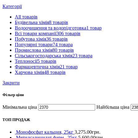
Категорії
All
товарів
Будівельна хімія
8 товарів
Водоочищення та водопідготовка
1 товар
Всі товари компанії
306 товарів
Побутова хімія
36 товарів
Популярні товари
74 товара
Промислова хімія
80 товарів
Сільськогосподарська хімія
23 товара
Теплоносії
5 товарів
Фармацевтична хімія
21 товар
Харчова хімія
48 товарів
Закрити
Фільтр ціни
Мінімальна ціна
Найбільша ціна
ТОП ПРОДАЖ
Монофосфат кальция, 25кг
3,275.00
грн.
Метилсалицилат фарм., 25кг
5,600.00
грн.