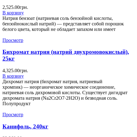
2,525.00
грн.
В корзину
Натрия бензоат (натриевая соль бензойной кислоты,
бензойнокислый натрий) — представляет собой порошок
белого цвета, который не обладает запахом или имеет
Просмотр
Бихромат натрия (натрий двухромовокислый),
25кг
4,325.00
грн.
В корзину
Дихромат натрия (бихромат натрия, натриевый
хромпик) — неорганическое химическое соединение,
натриевая соль дихромовой кислоты. Существует дигидрат
дихромата натрия (Na2Cr2O7·2H2O) и безводная соль.
Полупродукт
Просмотр
Канифоль, 240кг