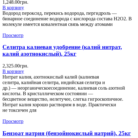
1,248.00
грн.
В корзину
Водород пероксид, перекись водорода, пергидроль —
бинарное соединение водорода с кислорода состава Н2О2. В
молекуле имеется ковалентная связь между атомами
Просмотр
Селитра калиевая удобрение (калий нитрат,
калий азотнокислый), 25кг
2,325.00
грн.
В корзину
Нитрат калия, азотнокислый калий (калиевая
селитра, калийная селитра, индийская селитра и
др.) — неорганическоесоединение, калиевая соль азотной
кислоты. В кристаллическом состоянии —
бесцветное вещество, нелетучее, слегка гигроскопичное.
Нитрат калия хорошо растворим в воде. Практически
не токсичен для
Просмотр
Бензоат натрия (бензойнокислый натрий), 25кг