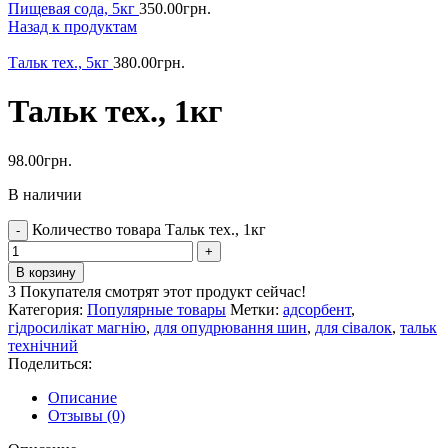
Пищевая сода, 5кг
350.00
грн.
Назад к продуктам
Тальк тех., 5кг
380.00
грн.
Тальк тех., 1кг
98.00
грн.
В наличии
Количество товара Тальк тех., 1кг
В корзину
3
Покупателя смотрят этот продукт сейчас!
Категория:
Популярные товары
Метки:
адсорбент
,
гідросилікат магнію
,
для опудрювання шин
,
для сівалок
,
тальк
технічний
Поделиться:
Описание
Отзывы (0)