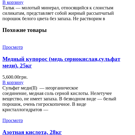
В корзину
Тальк — молотый минерал, относящийся к слоистым
силикатам, представляет собой жирный рассыпчатый
порошок белого цвета без запаха. Не растворим в
Похожие товары
Просмотр
Медный купорос (медь сернокислая,сульфат
меди), 25кг
5,600.00
грн.
В корзину
Сульфат меди(II) — неорганическое
соединение, медная соль серной кислоты. Нелетучее
вещество, не имеет запаха. В безводном виде — белый
порошок, очень гигроскопичное. В виде
кристаллогидратов —
Просмотр
Азотная кислота, 28кг