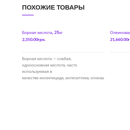
ПОХОЖИЕ ТОВАРЫ
Борная кислота, 25кг
Олеиновая
2,350.00
грн.
21,660.00
г
В КОРЗИНУ
Борная кислота — слабая,
одноосновная кислота, часто
используемая в
качестве инсектицида, антисептика, огнезащитного
состава, поглотителя нейтронов или
предшественника для получения иных
химических составов. Ортоборная кислота