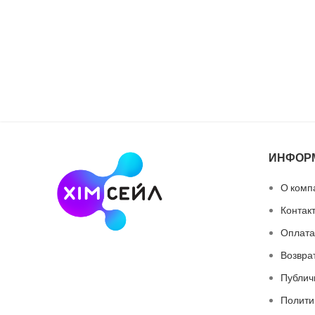
ИНФОР
О комп
Контак
Оплата
Возвра
Публич
Полити