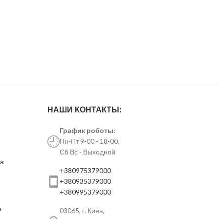
Диоксид 
— оксид 
Бесцвет
плавлен
высокой 
Диоксид
почти вс
частност
НАШИ КОНТАКТЫ:
График роботы:
Пн-Пт 9-00 - 18-00.
Сб Вс - Выходной
ка
+380975379000
+380935379000
+380995379000
я
03065, г. Киев,