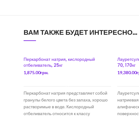
ВАМ ТАКЖЕ БУДЕТ ИНТЕРЕСНО…
Перкарбонат натрия, кислородный
Лауретсул
отбеливатель, 25кг
70, 170кг
1,875.00
грн.
19,380.00
г
В КОРЗИНУ
Перкарбонат натрия представляет собой
Лауретсул
гранулы белого цвета без запаха, хорошо
натриевая
растворимые в воде. Кислородный
алифаческ
отбеливатель относится к классу
поверхнос
перекисных соединений и
растворим 
пропорция