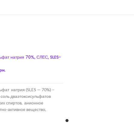
ьфат натрия 70%, СЛЕС, SLES-
рн.
В КОРЗИНУ
ьфат натрия (SLES — 70%) –
 соль дваэтоксисульфатов
их спиртов, анионное
тно-активное вещество,
в воде в различных
х, имеет