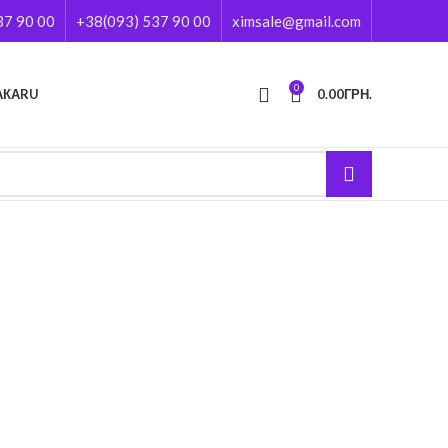
37 90 00
+38(093) 537 90 00
ximsale@gmail.com
0
АКА
RU
0.00
ГРН.