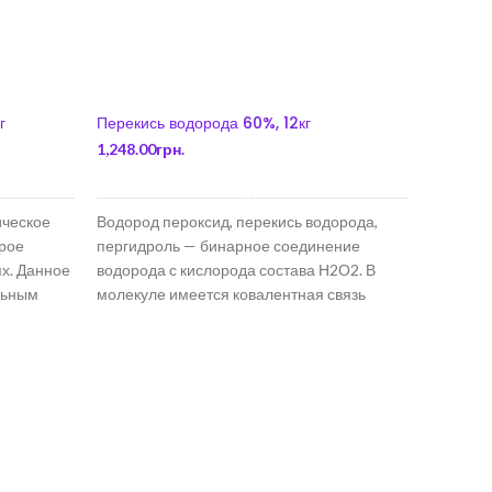
г
Перекись водорода 60%, 12кг
1,248.00
грн.
В КОРЗИНУ
ическое
Водород пероксид, перекись водорода,
орое
пергидроль — бинарное соединение
ях. Данное
водорода с кислорода состава Н2О2. В
льным
молекуле имеется ковалентная связь
а.
между атомами
Диоксид 
3,000.00