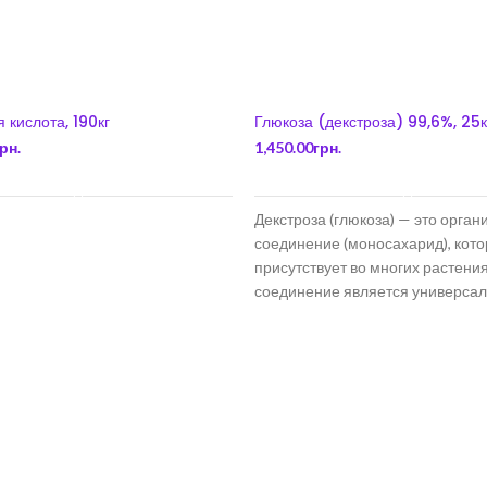
 кислота, 190кг
Глюкоза (декстроза) 99,6%, 25к
рн.
1,450.00
грн.
В КОРЗИНУ
В КОРЗИНУ
Декстроза (глюкоза) — это орган
соединение (моносахарид), кот
присутствует во многих растени
соединение является универса
источником энергии для человек