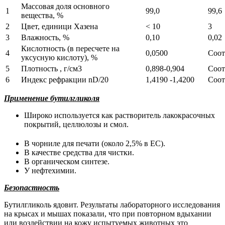
Массовая доля основного
1
99,0
99,6
вещества, %
2
Цвет, единици Хазена
< 10
3
3
Влажность, %
0,10
0,02
Кислотность (в пересчете на
4
0,0500
Соот
уксусную кислоту), %
5
Плотность , г/см3
0,898-0,904
Соот
6
Индекс рефракции nD/20
1,4190 -1,4200
Соот
Применение бутилгликоля
Широко используется как растворитель лакокрасочных
покрытий, целлюлозы и смол
.
В чорниле для печати (около 2,5% в ЕС
).
В качестве средства для чистки.
В органическом синтезе.
У нефтехимии.
Безопастность
Бутилгликоль ядовит. Результаты лабораторного исследования
на крысах и мышах показали, что при повторном вдыхании
или воздействии на кожу испытуемых животных это