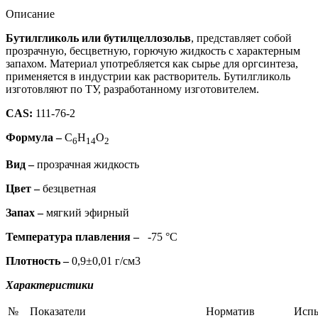
Описание
Бутилгликоль или бутилцеллозольв
, представляет собой
прозрачную, бесцветную, горючую жидкость с характерным
запахом. Материал употребляется как сырье для оргсинтеза,
применяется в индустрии как растворитель. Бутилгликоль
изготовляют по ТУ, разработанному изготовителем.
CAS:
111-76-2
Формула –
C
H
O
6
14
2
Вид –
прозрачная жидкость
Цвет –
безцветная
Запах –
мягкий эфирный
Температура плавления –
-75 °C
Плотность –
0,9±0,01 г/см3
Характеристики
№
Показатели
Норматив
Исп