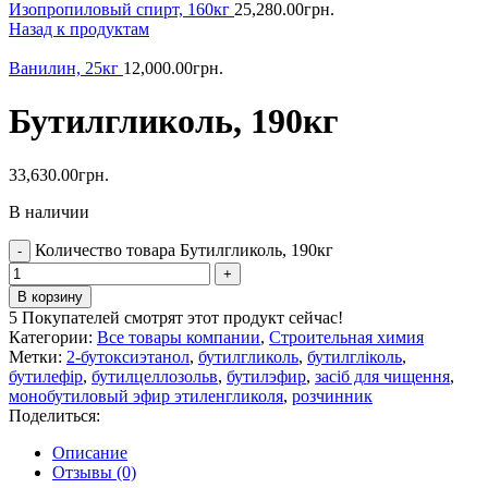
Изопропиловый спирт, 160кг
25,280.00
грн.
Назад к продуктам
Ванилин, 25кг
12,000.00
грн.
Бутилгликоль, 190кг
33,630.00
грн.
В наличии
Количество товара Бутилгликоль, 190кг
В корзину
5
Покупателей смотрят этот продукт сейчас!
Категории:
Все товары компании
,
Строительная химия
Метки:
2-​бутоксиэтанол
,
бутилгликоль
,
бутилгліколь
,
бутилефір
,
бутилцеллозольв
,
бутилэфир
,
засіб для чищення
,
монобутиловый эфир этиленгликоля
,
розчинник
Поделиться:
Описание
Отзывы (0)