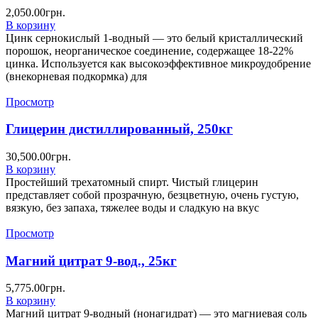
2,050.00
грн.
В корзину
Цинк сернокислый 1-водный — это белый кристаллический
порошок, неорганическое соединение, содержащее 18-22%
цинка. Используется как высокоэффективное микроудобрение
(внекорневая подкормка) для
Просмотр
Глицерин дистиллированный, 250кг
30,500.00
грн.
В корзину
Простейший трехатомный спирт. Чистый глицерин
представляет собой прозрачную, безцветную, очень густую,
вязкую, без запаха, тяжелее воды и сладкую на вкус
Просмотр
Магний цитрат 9-вод., 25кг
5,775.00
грн.
В корзину
Магний цитрат 9-водный (нонaгидрат) — это магниевая соль