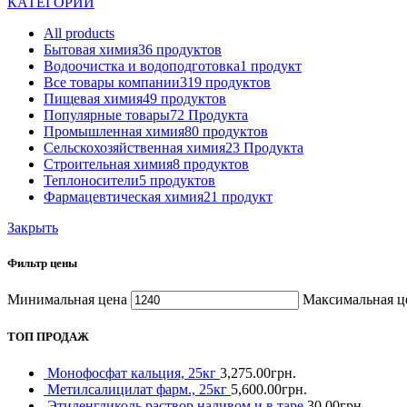
КАТЕГОРИИ
All
products
Бытовая химия
36 продуктов
Водоочистка и водоподготовка
1 продукт
Все товары компании
319 продуктов
Пищевая химия
49 продуктов
Популярные товары
72 Продукта
Промышленная химия
80 продуктов
Сельскохозяйственная химия
23 Продукта
Строительная химия
8 продуктов
Теплоносители
5 продуктов
Фармацевтическая химия
21 продукт
Закрыть
Фильтр цены
Минимальная цена
Максимальная ц
ТОП ПРОДАЖ
Монофосфат кальция, 25кг
3,275.00
грн.
Метилсалицилат фарм., 25кг
5,600.00
грн.
Этиленгликоль раствор наливом и в таре
30.00
грн.