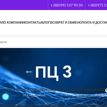
+38(099) 537 90 00
+38(097) 5
АЯ
О КОМПАНИИ
КОНТАКТЫ
БЛОГ
ВОЗВРАТ И ОБМЕН
ОПЛАТА И ДОСТА
ПЦ 3
ПОДГОТОВКА
ВСЕ ТОВАРЫ КОМПАНИИ
ПИЩЕВАЯ ХИМИЯ
ПОПУЛ
319 Продуктов
49 Продуктов
72 Про
ННАЯ ХИМИЯ
СТРОИТЕЛЬНАЯ ХИМИЯ
ТЕПЛОНОСИТЕЛИ
ФАРМА