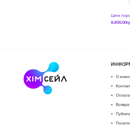
Цинк поро
8,800.00
г
ИНФОР
О комп
Контак
Оплата
Возвра
Публич
Полити