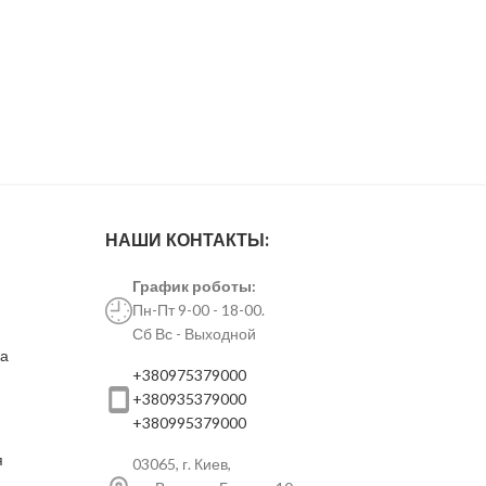
НАШИ КОНТАКТЫ:
График роботы:
Пн-Пт 9-00 - 18-00.
Сб Вс - Выходной
ка
+380975379000
+380935379000
+380995379000
я
03065, г. Киев,