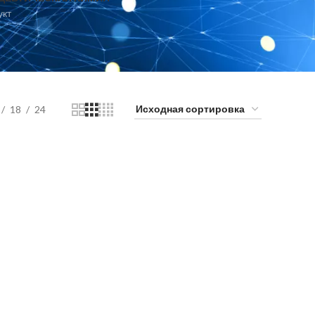
укт
18
24