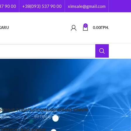
37 90 00
+38(093) 537 90 00
ximsale@gmail.com
0
КА
RU
0.00
ГРН.
ЯРНЫЕ ТОВАРЫ
ПРОМЫШЛЕННАЯ ХИМИЯ
дукта
80 Продуктов
ЦЕВТИЧЕСКАЯ ХИМИЯ