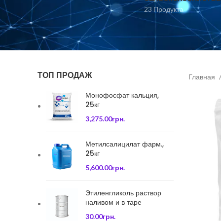
23 Продукта
ТОП ПРОДАЖ
Главная
Монофосфат кальция,
25кг
3,275.00
грн.
Метилсалицилат фарм.,
25кг
5,600.00
грн.
Этиленгликоль раствор
наливом и в таре
30.00
грн.