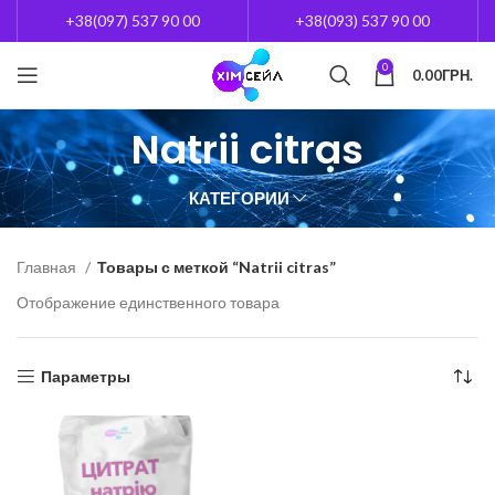
+38(097) 537 90 00
+38(093) 537 90 00
0
0.00
ГРН.
Natrii citras
КАТЕГОРИИ
Главная
Товары с меткой “Natrii citras”
Отображение единственного товара
Параметры