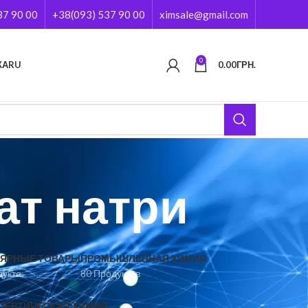
37 90 00
+38(093) 537 90 00
ximsale@gmail.com
0
КА
RU
0.00
ГРН.
ат натри
ЯРНЫЕ ТОВАРЫ
ПРОМЫШЛЕННАЯ ХИМИЯ
дукта
80 Продуктов
ЦЕВТИЧЕСКАЯ ХИМИЯ