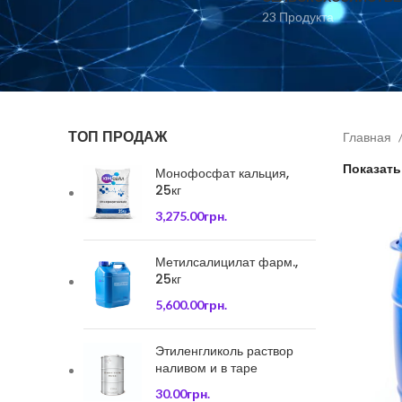
23 Продукта
ТОП ПРОДАЖ
Главная
Показат
Монофосфат кальция,
25кг
3,275.00
грн.
Метилсалицилат фарм.,
25кг
5,600.00
грн.
Этиленгликоль раствор
наливом и в таре
30.00
грн.