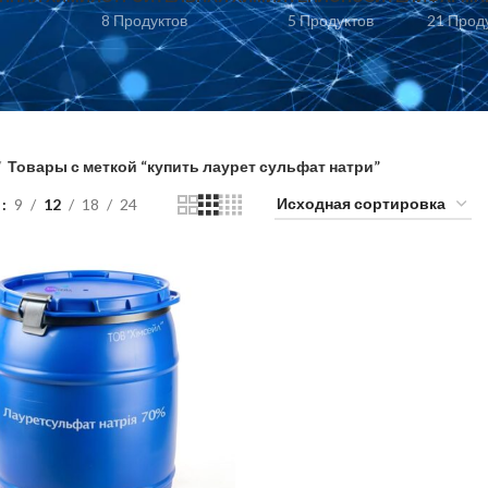
8 Продуктов
5 Продуктов
21 Прод
Товары с меткой “купить лаурет сульфат натри”
ь
9
12
18
24