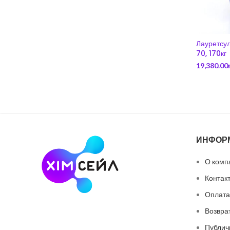
Лауретсу
70, 170кг
19,380.00
ИНФОР
О комп
Контак
Оплата
Возвра
Публич