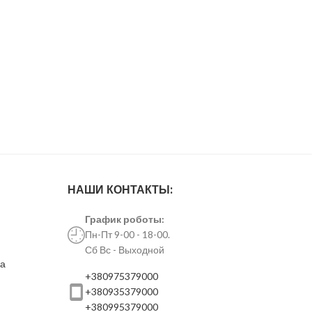
НАШИ КОНТАКТЫ:
График роботы:
Пн-Пт 9-00 - 18-00.
Сб Вс - Выходной
ка
+380975379000
+380935379000
+380995379000