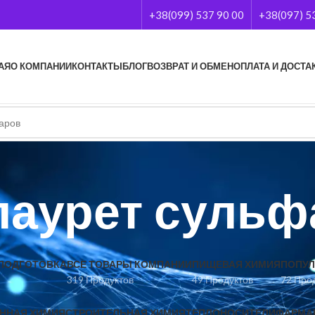
+38(099) 537 90 00
+38(097) 5
АЯ
О КОМПАНИИ
КОНТАКТЫ
БЛОГ
ВОЗВРАТ И ОБМЕН
ОПЛАТА И ДОСТА
лаурет сульф
ПОДГОТОВКА
ВСЕ ТОВАРЫ КОМПАНИИ
ПИЩЕВАЯ ХИМИЯ
ПОПУЛ
319 Продуктов
49 Продуктов
72 Про
ННАЯ ХИМИЯ
СТРОИТЕЛЬНАЯ ХИМИЯ
ТЕПЛОНОСИТЕЛИ
ФАРМА