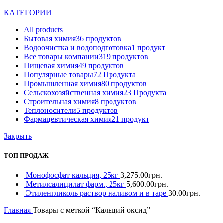
КАТЕГОРИИ
All
products
Бытовая химия
36 продуктов
Водоочистка и водоподготовка
1 продукт
Все товары компании
319 продуктов
Пищевая химия
49 продуктов
Популярные товары
72 Продукта
Промышленная химия
80 продуктов
Сельскохозяйственная химия
23 Продукта
Строительная химия
8 продуктов
Теплоносители
5 продуктов
Фармацевтическая химия
21 продукт
Закрыть
ТОП ПРОДАЖ
Монофосфат кальция, 25кг
3,275.00
грн.
Метилсалицилат фарм., 25кг
5,600.00
грн.
Этиленгликоль раствор наливом и в таре
30.00
грн.
Главная
Товары с меткой “Кальций оксид”