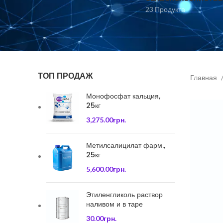
23 Продукта
ТОП ПРОДАЖ
Главная
Монофосфат кальция,
25кг
3,275.00
грн.
Метилсалицилат фарм.,
25кг
5,600.00
грн.
Этиленгликоль раствор
наливом и в таре
30.00
грн.