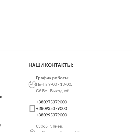
НАШИ КОНТАКТЫ:
График роботы:
Пн-Пт 9-00 - 18-00.
Сб Вс - Выходной
ка
+380975379000
+380935379000
+380995379000
я
03065, г. Киев,