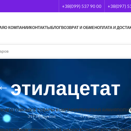
+38(099) 537 90 00
+38(097) 5
АЯ
О КОМПАНИИ
КОНТАКТЫ
БЛОГ
ВОЗВРАТ И ОБМЕН
ОПЛАТА И ДОСТА
этилацетат
ПОДГОТОВКА
ВСЕ ТОВАРЫ КОМПАНИИ
ПИЩЕВАЯ ХИМИЯ
ПОПУЛ
319 Продуктов
49 Продуктов
72 Про
ННАЯ ХИМИЯ
СТРОИТЕЛЬНАЯ ХИМИЯ
ТЕПЛОНОСИТЕЛИ
ФАРМА