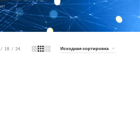
укт
18
24