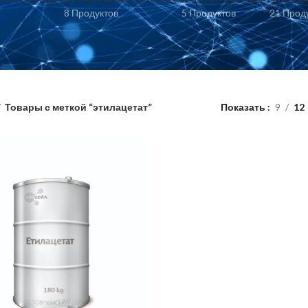
8 Продуктов
5 Продуктов
21 Прод
Товары с меткой “этилацетат”
Показать
9
12