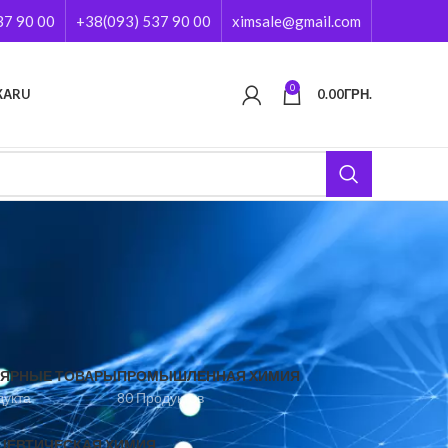
37 90 00
+38(093) 537 90 00
ximsale@gmail.com
0
КА
RU
0.00
ГРН.
ЯРНЫЕ ТОВАРЫ
ПРОМЫШЛЕННАЯ ХИМИЯ
дукта
80 Продуктов
ЦЕВТИЧЕСКАЯ ХИМИЯ