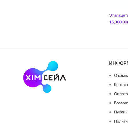
Этилацета
15,300.00
ИНФОР
О комп
Контак
Оплата
Возвра
Публич
Полити