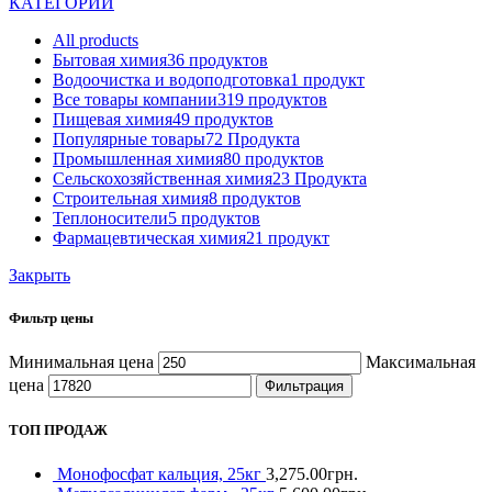
КАТЕГОРИИ
All
products
Бытовая химия
36 продуктов
Водоочистка и водоподготовка
1 продукт
Все товары компании
319 продуктов
Пищевая химия
49 продуктов
Популярные товары
72 Продукта
Промышленная химия
80 продуктов
Сельскохозяйственная химия
23 Продукта
Строительная химия
8 продуктов
Теплоносители
5 продуктов
Фармацевтическая химия
21 продукт
Закрыть
Фильтр цены
Минимальная цена
Максимальная
цена
Фильтрация
ТОП ПРОДАЖ
Монофосфат кальция, 25кг
3,275.00
грн.