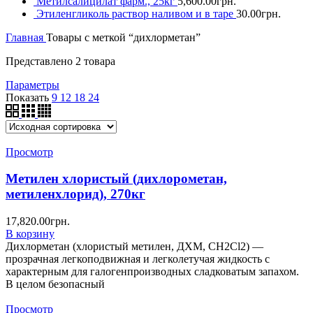
Метилсалицилат фарм., 25кг
5,600.00
грн.
Этиленгликоль раствор наливом и в таре
30.00
грн.
Главная
Товары с меткой “дихлорметан”
Представлено 2 товара
Параметры
Показать
9
12
18
24
Просмотр
Метилен хлористый (дихлорометан,
метиленхлорид), 270кг
17,820.00
грн.
В корзину
Дихлорметан (хлористый метилен, ДХМ, CH2Cl2) —
прозрачная легкоподвижная и легколетучая жидкость с
характерным для галогенпроизводных сладковатым запахом.
В целом безопасный
Просмотр