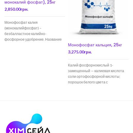
монокалий фосфат), 25кг
2,850.00
грн.
Монофосфат калия
(монокалийфосфат) –
безбалластное калийно-
фосфорное удобрение. Название
Монофосфат кальция, 25кг
согласно химической номенклатуре
калия дигидроортофосфат
3,275.00
грн.
(монокалиевая соль
ортофосфорной кислоты).
Калий фосфорнокислый 1-
Растворимость в воде
замещенный — калиевая кислота
соли ортофосфорной кислоты;
порошок белого цвета с
плотностью 2,34 г/см³. Это
соединение является
гигроскопичным,