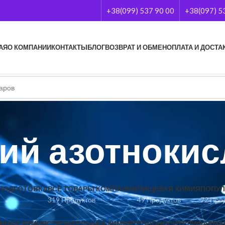
+38(099) 537 90 00
+38(097) 5
АЯ
О КОМПАНИИ
КОНТАКТЫ
БЛОГ
ВОЗВРАТ И ОБМЕН
ОПЛАТА И ДОСТА
ий азотноки
ПОДГОТОВКА
ВСЕ ТОВАРЫ КОМПАНИИ
ПИЩЕВАЯ ХИМИЯ
ПОПУЛ
319 Продуктов
49 Продуктов
72 Про
ННАЯ ХИМИЯ
СТРОИТЕЛЬНАЯ ХИМИЯ
ТЕПЛОНОСИТЕЛИ
ФАРМА