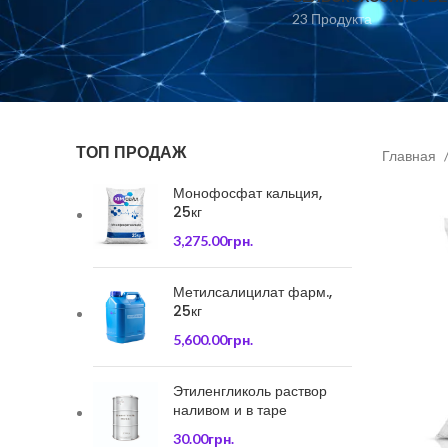
23 Продукта
ТОП ПРОДАЖ
Главная
Монофосфат кальция,
25кг
3,275.00
грн.
Метилсалицилат фарм.,
25кг
5,600.00
грн.
Этиленгликоль раствор
наливом и в таре
30.00
грн.