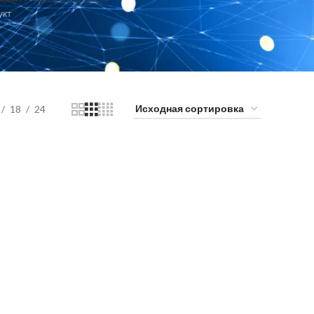
укт
18
24