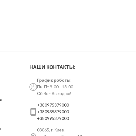
НАШИ КОНТАКТЫ:
График роботы:
Пн-Пт 9-00 - 18-00.
Сб Вс - Выходной
ка
+380975379000
+380935379000
+380995379000
я
03065, г. Киев,