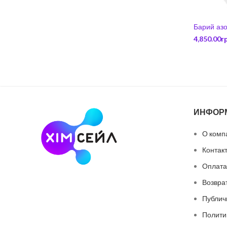
Барий азо
4,850.00
г
ИНФОР
О комп
Контак
Оплата
Возвра
Публич
Полити