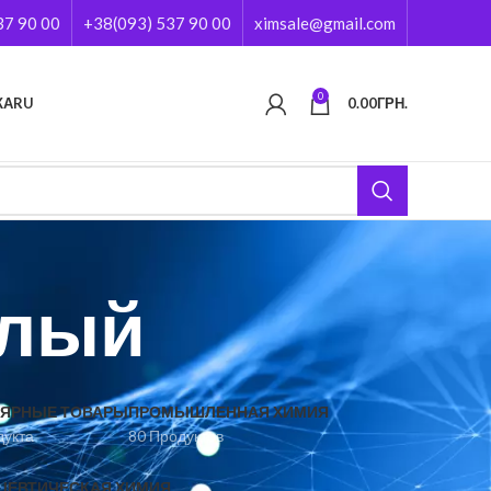
37 90 00
+38(093) 537 90 00
ximsale@gmail.com
0
КА
RU
0.00
ГРН.
слый
ЯРНЫЕ ТОВАРЫ
ПРОМЫШЛЕННАЯ ХИМИЯ
дукта
80 Продуктов
ЦЕВТИЧЕСКАЯ ХИМИЯ