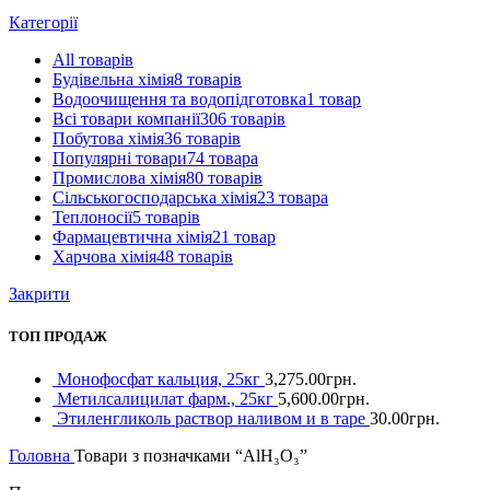
Категорії
All
товарів
Будівельна хімія
8 товарів
Водоочищення та водопідготовка
1 товар
Всі товари компанії
306 товарів
Побутова хімія
36 товарів
Популярні товари
74 товара
Промислова хімія
80 товарів
Сільськогосподарська хімія
23 товара
Теплоносії
5 товарів
Фармацевтична хімія
21 товар
Харчова хімія
48 товарів
Закрити
ТОП ПРОДАЖ
Монофосфат кальция, 25кг
3,275.00
грн.
Метилсалицилат фарм., 25кг
5,600.00
грн.
Этиленгликоль раствор наливом и в таре
30.00
грн.
Головна
Товари з позначками “AlH₃O₃”